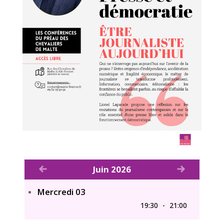
Voir le mois précédent
Voir le mois
Juin 2026
Mercredi 03
19:30
-
21:00