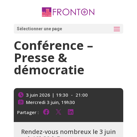
Skip
to
content
Ouvrir la barre d’outils
Sélectionner une page
Conférence –
Presse &
démocratie
3 juin 2026
|
19:30
-
21:00
Mercredi 3 juin, 19h30
Partager :
Partager sur Facebook
Partager sur X
Partager sur LinkedIn
Rendez-vous nombreux le 3 juin