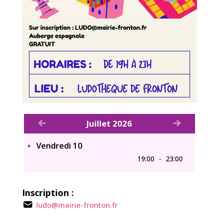
Voir le mois précédent
Voir le mois
Juillet 2026
Vendredi 10
19:00
-
23:00
Inscription :
ludo@mairie-fronton.fr