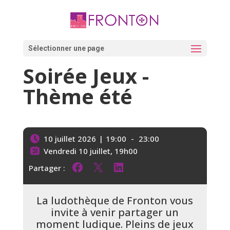
Skip
to
content
Ouvrir la barre d’outils
Sélectionner une page
Soirée Jeux -
Thème été
10 juillet 2026
|
19:00
-
23:00
Vendredi 10 juillet, 19h00
Partager :
Partager sur Facebook
Partager sur X
Partager sur LinkedIn
La ludothèque de Fronton vous
invite à venir partager un
moment ludique. Pleins de jeux