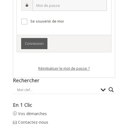
Mot
nom
de
d’utilisateur·ice
passe
Se souvenir de moi
Réinitialiser le mot de passe ?
Rechercher
En 1 Clic
Vos démarches
Contactez-nous