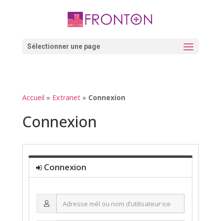
Skip
to
content
Ouvrir la barre d’outils
Sélectionner une page
Accueil
»
Extranet
»
Connexion
Connexion
Connexion
Adresse
mél
ou