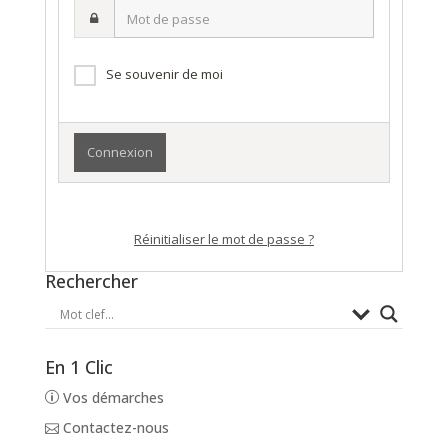
Mot
nom
de
d’utilisateur·ice
passe
Se souvenir de moi
Réinitialiser le mot de passe ?
Rechercher
En 1 Clic
Vos démarches
Contactez-nous