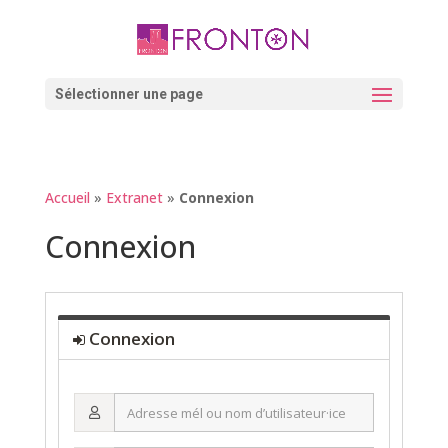
Skip
to
content
Ouvrir la barre d’outils
Sélectionner une page
Accueil
»
Extranet
»
Connexion
Connexion
Connexion
Adresse
mél
ou