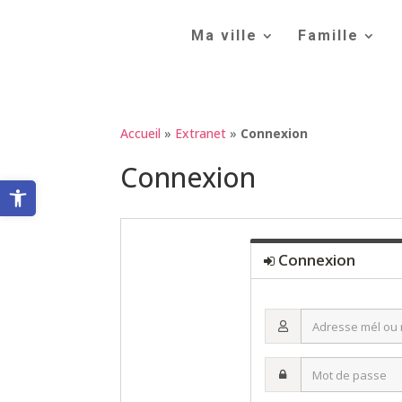
Skip
to
Ma ville
Famille
content
Accueil
»
Extranet
»
Connexion
Connexion
Ouvrir la barre d’outils
Connexion
Adresse
mél
ou
Mot
nom
de
d’utilisateur·ice
passe