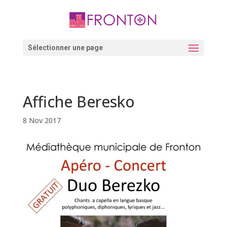
Skip
to
content
Ouvrir la barre d’outils
Sélectionner une page
Affiche Beresko
8 Nov 2017