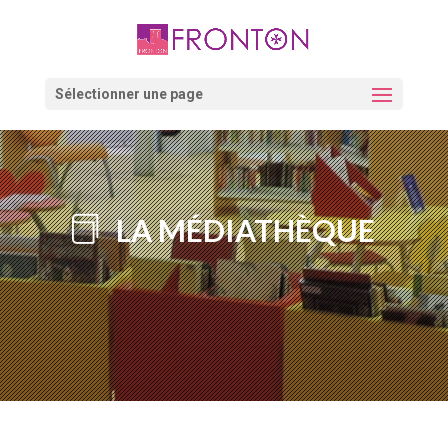
Skip
to
content
Ouvrir la barre d’outils
Sélectionner une page
LA MÉDIATHÈQUE