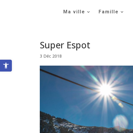
Skip
to
Ma ville
Famille
content
Super Espot
3 Déc 2018
Ouvrir la barre d’outils