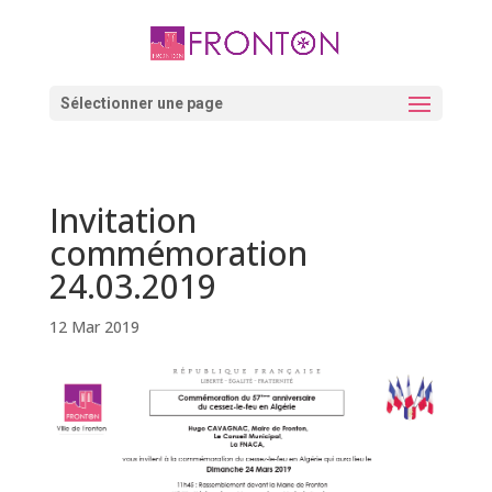
Skip
to
content
Ouvrir la barre d’outils
Sélectionner une page
Invitation
commémoration
24.03.2019
12 Mar 2019