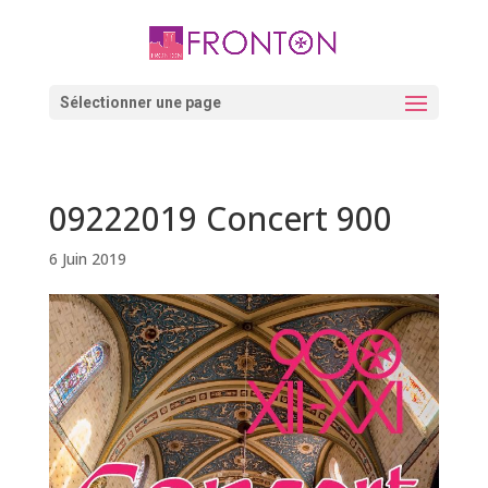
Skip
to
content
Ouvrir la barre d’outils
Sélectionner une page
09222019 Concert 900
6 Juin 2019