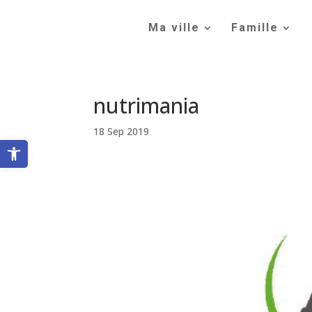
Skip
to
Ma ville
Famille
content
nutrimania
18 Sep 2019
Ouvrir la barre d’outils