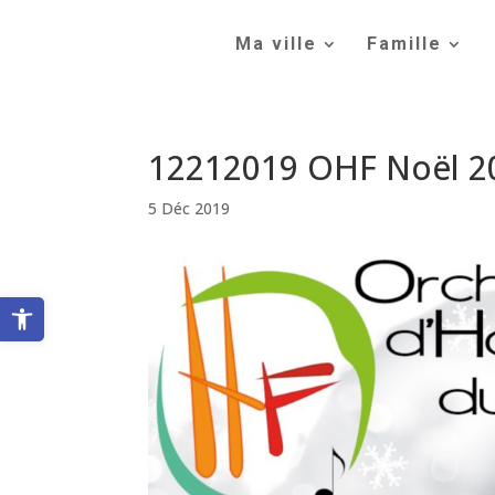
Skip
to
Ma ville
Famille
content
12212019 OHF Noël 2
5 Déc 2019
Ouvrir la barre d’outils