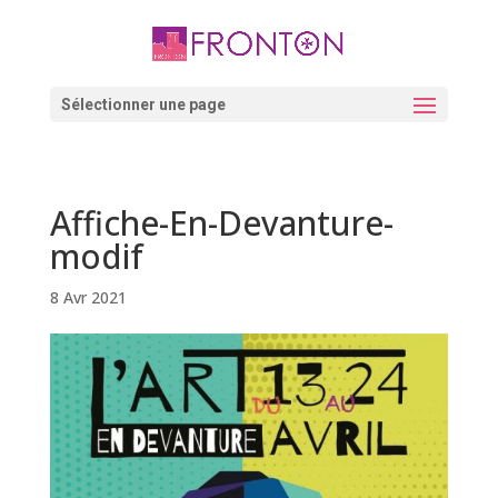
Skip
to
content
Ouvrir la barre d’outils
Sélectionner une page
Affiche-En-Devanture-
modif
8 Avr 2021