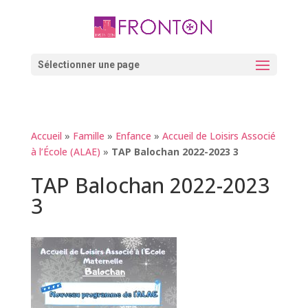
Skip
to
content
Ouvrir la barre d’outils
Sélectionner une page
Accueil
»
Famille
»
Enfance
»
Accueil de Loisirs Associé
à l’École (ALAE)
»
TAP Balochan 2022-2023 3
TAP Balochan 2022-2023
3