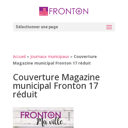
Skip
to
content
Ouvrir la barre d’outils
Sélectionner une page
Accueil
»
Journaux municipaux
»
Couverture
Magazine municipal Fronton 17 réduit
Couverture Magazine
municipal Fronton 17
réduit