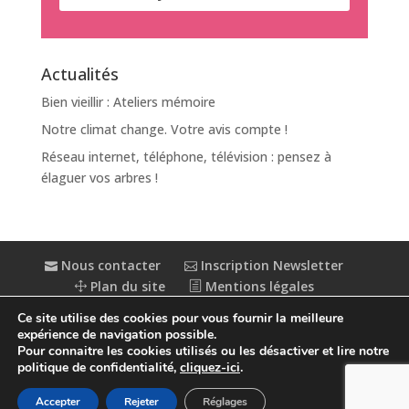
Actualités
Bien vieillir : Ateliers mémoire
Notre climat change. Votre avis compte !
Réseau internet, téléphone, télévision : pensez à
élaguer vos arbres !
Nous contacter
Inscription Newsletter
Plan du site
Mentions légales
Politique de confidentialité
Extranet
Ce site utilise des cookies pour vous fournir la meilleure
Accessibilité : partiellement conforme
expérience de navigation possible.
Pour connaitre les cookies utilisés ou les désactiver et lire notre
politique de confidentialité,
cliquez-ici
.
Accepter
Rejeter
Réglages
© Conception
Agence CosiWeb