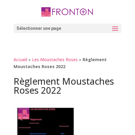
Skip
to
content
Ouvrir la barre d’outils
Sélectionner une page
Accueil
»
Les Moustaches Roses
»
Règlement
Moustaches Roses 2022
Règlement Moustaches
Roses 2022