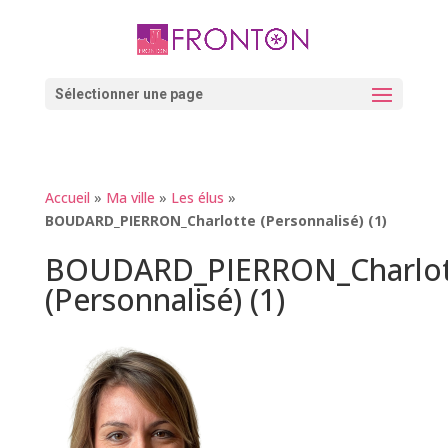
Skip
to
content
Ouvrir la barre d’outils
Sélectionner une page
Accueil
»
Ma ville
»
Les élus
»
BOUDARD_PIERRON_Charlotte (Personnalisé) (1)
BOUDARD_PIERRON_Charlot
(Personnalisé) (1)