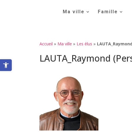
Skip
to
Ma ville
Famille
content
Accueil
»
Ma ville
»
Les élus
»
LAUTA_Raymond (
LAUTA_Raymond (Perso
Ouvrir la barre d’outils