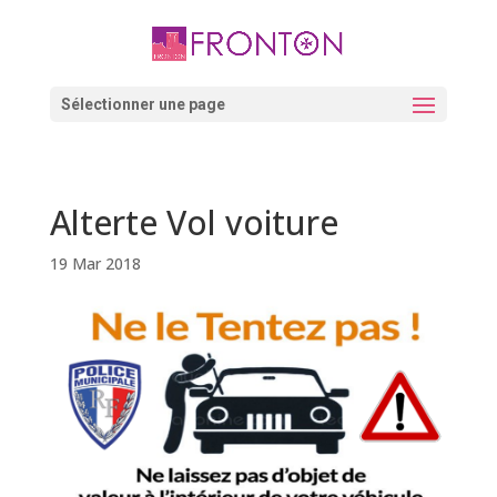
Skip
to
content
Ouvrir la barre d’outils
Sélectionner une page
Alterte Vol voiture
19 Mar 2018