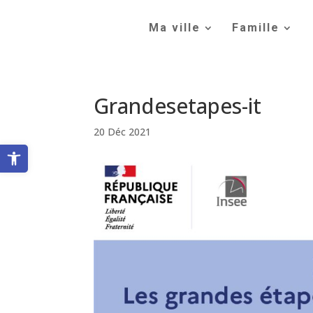
Skip
to
Ma ville
Famille
content
Grandesetapes-it
20 Déc 2021
Ouvrir la barre d’outils