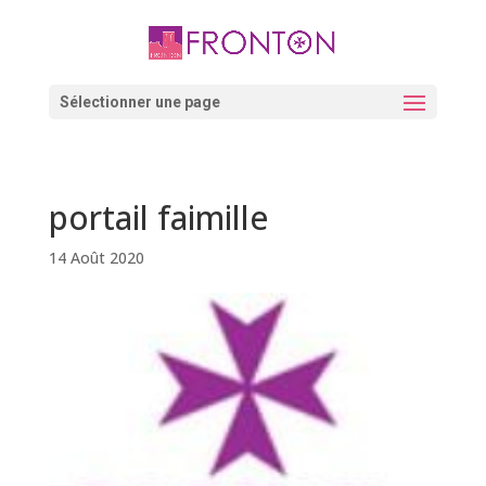
Skip
to
content
Ouvrir la barre d’outils
Sélectionner une page
portail faimille
14 Août 2020