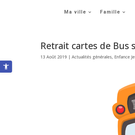
Skip
to
Ma ville
Famille
content
Retrait cartes de Bus 
13 Août 2019
|
Actualités générales
,
Enfance J
Ouvrir la barre d’outils