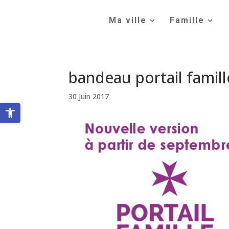
Skip
to
Ma ville
Famille
content
bandeau portail famil
30 Juin 2017
Ouvrir la barre d’outils