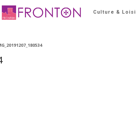
Culture & Lois
MG_20191207_180534
4