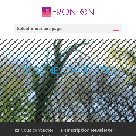
Skip
to
content
Ouvrir la barre d’outils
Sélectionner une page
ZONES D’AVTIVITÉS
Nous contacter
Inscription Newsletter