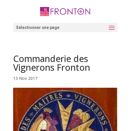
Skip
to
content
Ouvrir la barre d’outils
Sélectionner une page
Commanderie des
Vignerons Fronton
13 Nov 2017