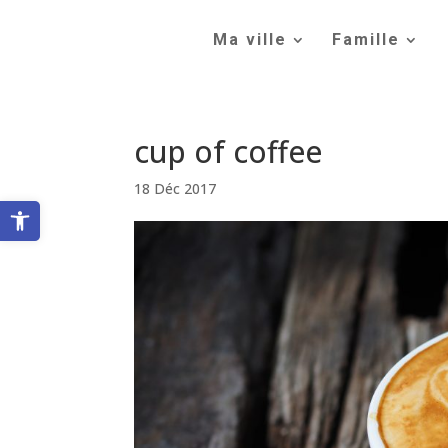
Skip
to
Ma ville
Famille
content
cup of coffee
18 Déc 2017
Ouvrir la barre d’outils