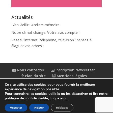
Actualités
Bien vieillir : Ateliers mémoire
Notre climat change. Votre avis compte !
Réseau internet, téléphone, télévision : pensez à
élaguer vos arbres !
Nous contacter
Inscription Newsletter
Plan du site
Mentions légales
Politique de confidentialité
Extranet
Ce site utilise des cookies pour vous fournir la meilleure
Accessibilité : partiellement conforme
expérience de navigation possible.
Pour connaitre les cookies utilisés ou les désactiver et lire notre
politique de confidentialité,
cliquez-ici
.
Accepter
Rejeter
Réglages
© Conception
Agence CosiWeb