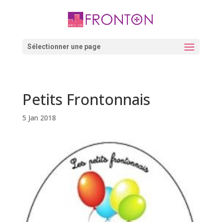
Skip
to
content
Ouvrir la barre d’outils
Sélectionner une page
Petits Frontonnais
5 Jan 2018