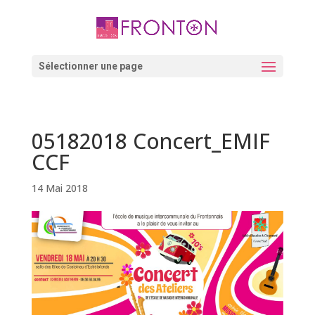
Skip
to
content
Ouvrir la barre d’outils
Sélectionner une page
05182018 Concert_EMIF
CCF
14 Mai 2018