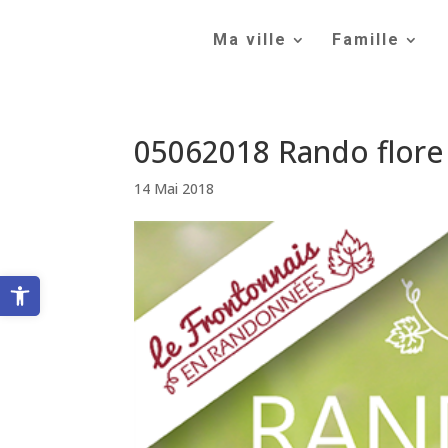
Skip
to
Ma ville
Famille
content
05062018 Rando flore 
14 Mai 2018
Ouvrir la barre d’outils