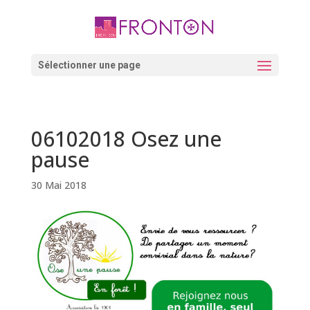
Skip
to
content
Ouvrir la barre d’outils
Sélectionner une page
06102018 Osez une
pause
30 Mai 2018