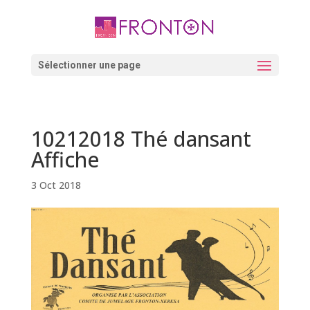
Skip
to
content
Ouvrir la barre d’outils
Sélectionner une page
10212018 Thé dansant
Affiche
3 Oct 2018