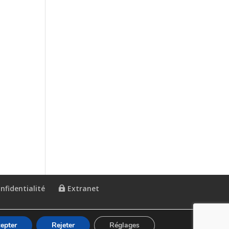
nfidentialité
Extranet
epter
Rejeter
Réglages