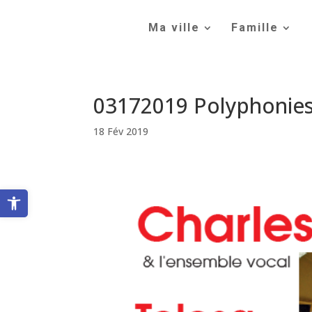
Skip
to
Ma ville
Famille
content
03172019 Polyphonie
18 Fév 2019
Ouvrir la barre d’outils