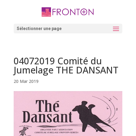
Skip
to
content
Ouvrir la barre d’outils
Sélectionner une page
04072019 Comité du
Jumelage THE DANSANT
20 Mar 2019