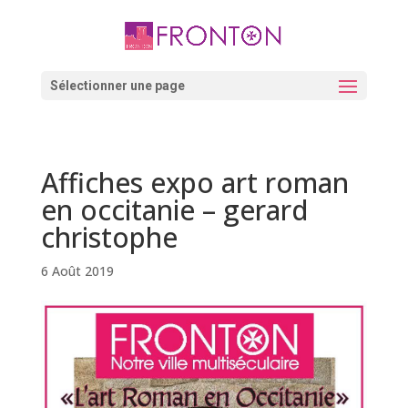
Skip
to
content
Ouvrir la barre d’outils
Sélectionner une page
Affiches expo art roman
en occitanie – gerard
christophe
6 Août 2019