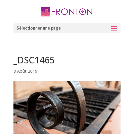
Skip
to
content
Ouvrir la barre d’outils
Sélectionner une page
_DSC1465
8 Août 2019