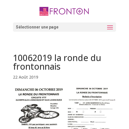
Skip
to
content
Ouvrir la barre d’outils
Sélectionner une page
10062019 la ronde du
frontonnais
22 Août 2019