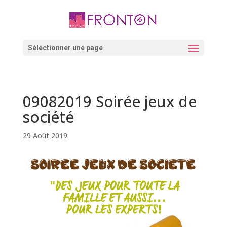
Skip
to
content
Ouvrir la barre d’outils
Sélectionner une page
09082019 Soirée jeux de
société
29 Août 2019