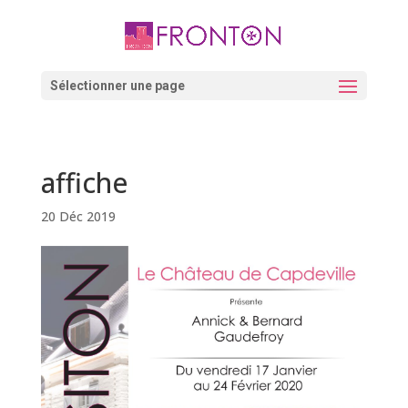
Skip
to
content
Ouvrir la barre d’outils
Sélectionner une page
affiche
20 Déc 2019