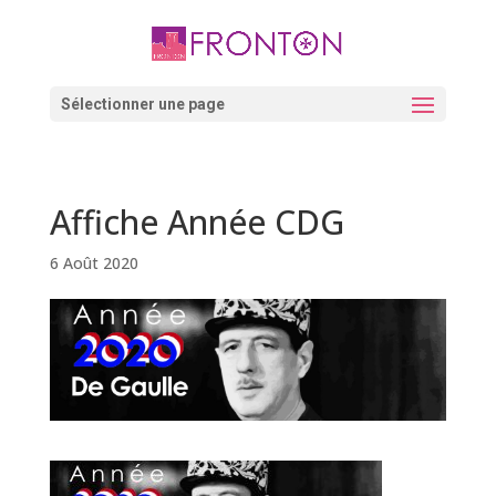
Skip
to
content
Ouvrir la barre d’outils
Sélectionner une page
Affiche Année CDG
6 Août 2020