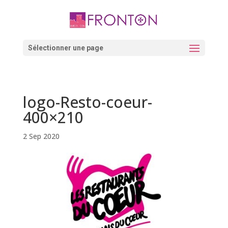
Skip
to
content
Ouvrir la barre d’outils
Sélectionner une page
logo-Resto-coeur-
400×210
2 Sep 2020