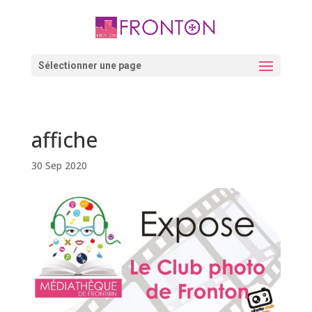
Skip
to
content
Ouvrir la barre d’outils
Sélectionner une page
affiche
30 Sep 2020