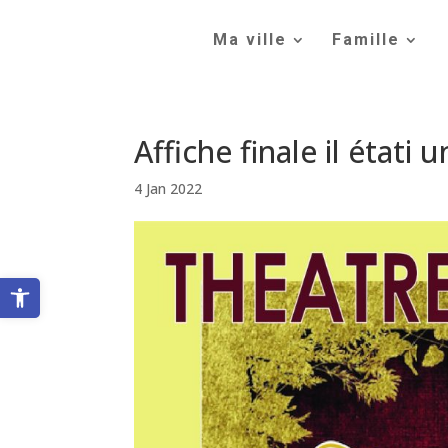
Skip
to
Ma ville
Famille
content
Affiche finale il étati u
4 Jan 2022
Ouvrir la barre d’outils