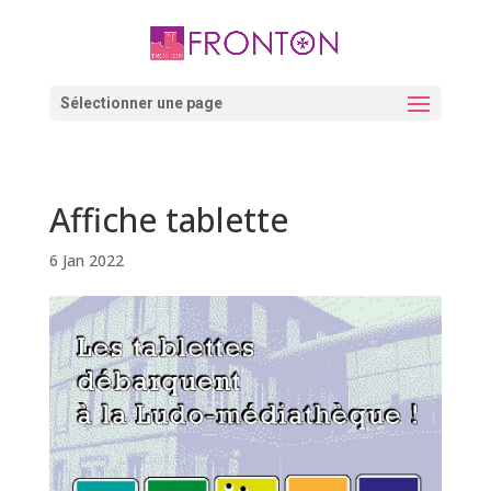
Skip
to
content
Ouvrir la barre d’outils
Sélectionner une page
Affiche tablette
6 Jan 2022