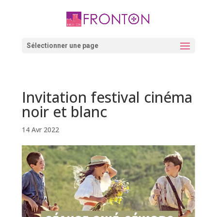
Skip
to
content
Ouvrir la barre d’outils
Sélectionner une page
Invitation festival cinéma
noir et blanc
14 Avr 2022