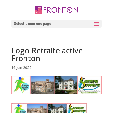
Skip
to
content
Ouvrir la barre d’outils
Sélectionner une page
Logo Retraite active
Fronton
16 Juin 2022