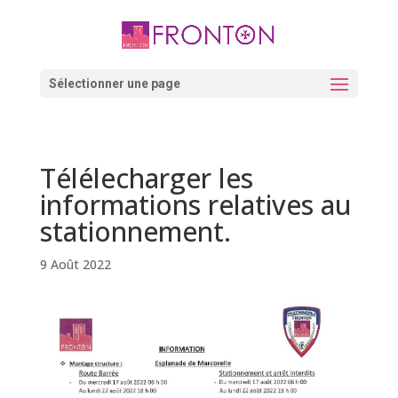
Skip
to
content
Ouvrir la barre d’outils
Sélectionner une page
Télélecharger les
informations relatives au
stationnement.
9 Août 2022