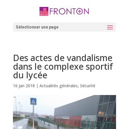
Skip
to
content
Ouvrir la barre d’outils
Sélectionner une page
Des actes de vandalisme
dans le complexe sportif
du lycée
16 Jan 2018
|
Actualités générales
,
Sécurité