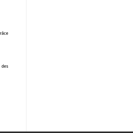
grâce
e des