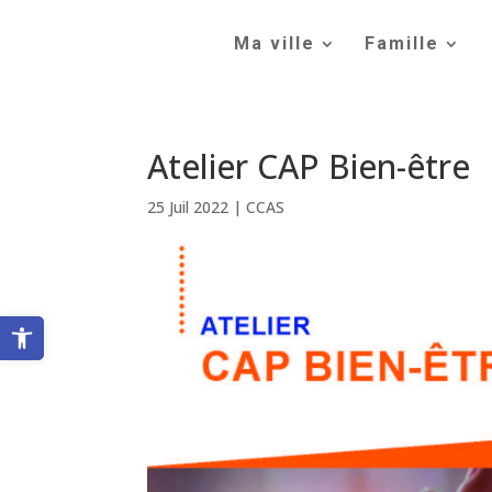
Skip
to
Ma ville
Famille
content
Atelier CAP Bien-être
25 Juil 2022
|
CCAS
Ouvrir la barre d’outils